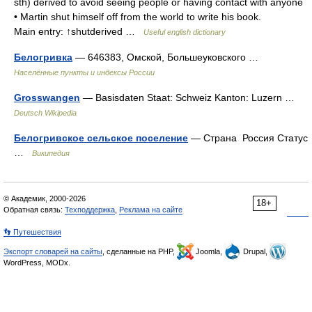
sth) derived to avoid seeing people or having contact with anyone
• Martin shut himself off from the world to write his book.
Main entry: ↑shutderived …
Useful english dictionary
Белогривка
— 646383, Омской, Большеуковского …
Населённые пункты и индексы России
Grosswangen
— Basisdaten Staat: Schweiz Kanton: Luzern …
Deutsch Wikipedia
Белогривское сельское поселение
— Страна Россия Статус
…
Википедия
© Академик, 2000-2026
18+
Обратная связь:
Техподдержка
,
Реклама на сайте
👣 Путешествия
Экспорт словарей на сайты
, сделанные на PHP,
Joomla,
Drupal,
WordPress, MODx.