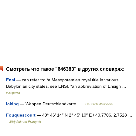
Смотреть что такое "646383" в других словарях:
Ensi
— can refer to: *a Mesopotamian royal title in various
Babylonian city states, see ENSI. *an abbreviation of Ensign …
Wikipedia
Icking
— Wappen Deutschlandkarte …
Deutsch Wikipedia
Fouquescourt
— 49° 46′ 14″ N 2° 45′ 10″ E / 49.7706, 2.7528 …
Wikipédia en Français